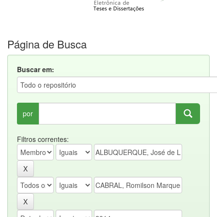
Página de Busca
Buscar em:
por
Filtros correntes: