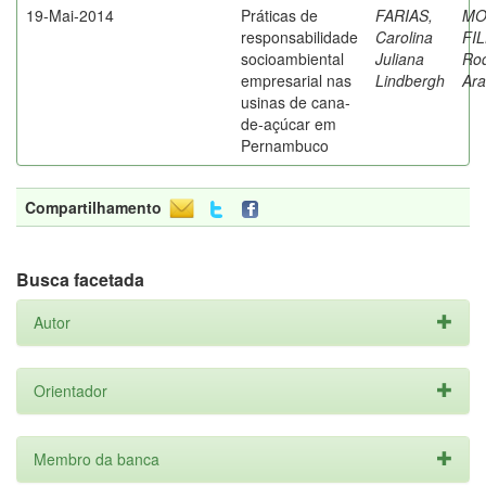
19-Mai-2014
Práticas de
FARIAS,
MO
responsabilidade
Carolina
FI
socioambiental
Juliana
Rod
empresarial nas
Lindbergh
Ara
usinas de cana-
de-açúcar em
Pernambuco
Compartilhamento
Busca facetada
Autor
Orientador
Membro da banca