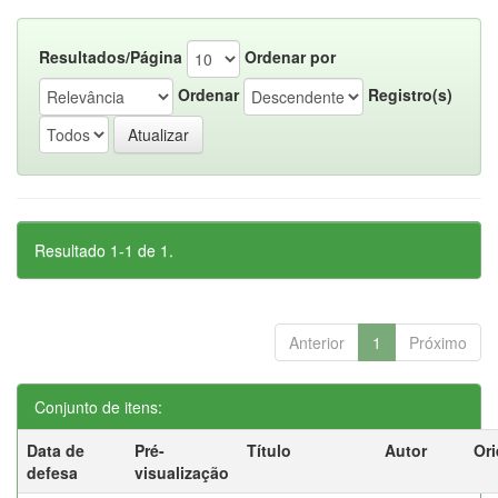
Resultados/Página
Ordenar por
Ordenar
Registro(s)
Resultado 1-1 de 1.
Anterior
1
Próximo
Conjunto de itens:
Data de
Pré-
Título
Autor
Ori
defesa
visualização