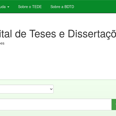
juda
Sobre o TEDE
Sobre a BDTD
ital de Teses e Dissertaç
ões