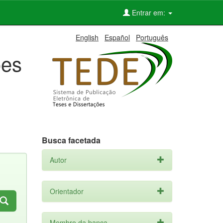
Entrar em:
English
Español
Português
ões
Busca facetada
Autor
Orientador
Membro da banca