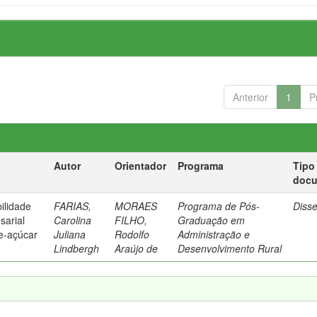
Anterior
1
P
Autor
Orientador
Programa
Tipo
doc
ilidade
FARIAS,
MORAES
Programa de Pós-
Diss
sarial
Carolina
FILHO,
Graduação em
e-açúcar
Juliana
Rodolfo
Administração e
Lindbergh
Araújo de
Desenvolvimento Rural