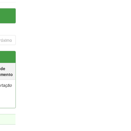
róximo
 de
umento
ertação