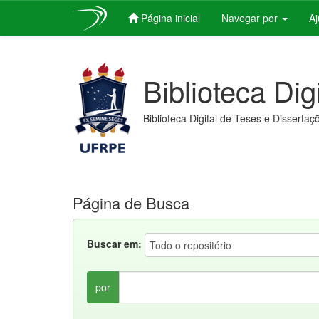
Página inicial
Navegar por
A
Skip
navigation
Biblioteca Dig
Biblioteca Digital de Teses e Dissertaç
Página de Busca
Buscar em:
por