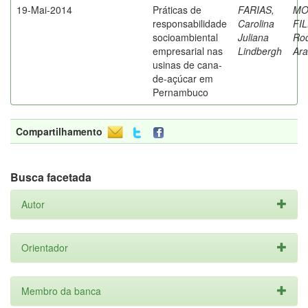
19-Mai-2014
Práticas de
FARIAS,
MO
responsabilidade
Carolina
FI
socioambiental
Juliana
Rod
empresarial nas
Lindbergh
Ara
usinas de cana-
de-açúcar em
Pernambuco
Compartilhamento
Busca facetada
Autor
Orientador
Membro da banca