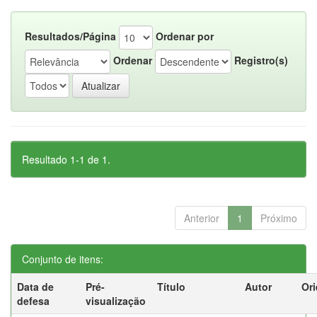
Resultados/Página
Ordenar por
Ordenar
Registro(s)
Resultado 1-1 de 1.
Anterior
1
Próximo
Conjunto de itens:
Data de
Pré-
Título
Autor
Ori
defesa
visualização