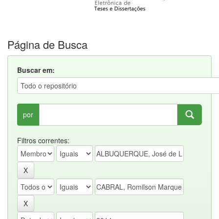
Página de Busca
Buscar em:
por
Filtros correntes: