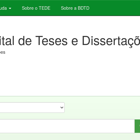
juda
Sobre o TEDE
Sobre a BDTD
ital de Teses e Dissertaç
ões