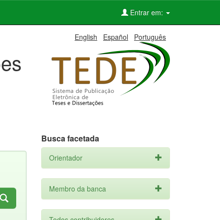
Entrar em:
English
Español
Português
ões
Busca facetada
Orientador
Membro da banca
Todos contribuidores