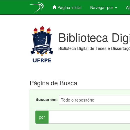
Página inicial
Navegar por
A
Skip
navigation
Biblioteca Dig
Biblioteca Digital de Teses e Dissertaç
Página de Busca
Buscar em:
por