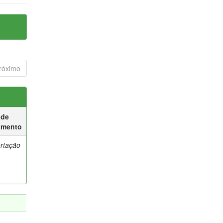
róximo
 de
umento
ertação