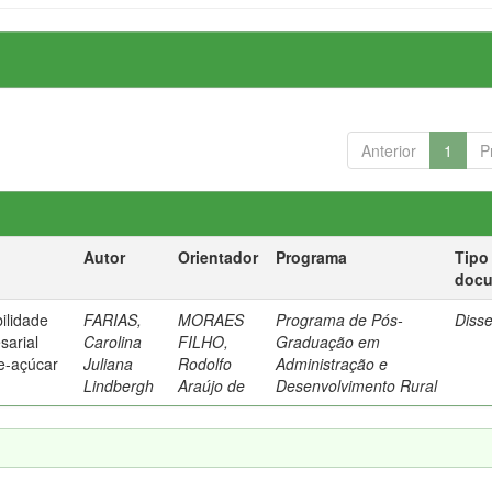
Anterior
1
P
Autor
Orientador
Programa
Tipo
doc
ilidade
FARIAS,
MORAES
Programa de Pós-
Diss
sarial
Carolina
FILHO,
Graduação em
e-açúcar
Juliana
Rodolfo
Administração e
Lindbergh
Araújo de
Desenvolvimento Rural