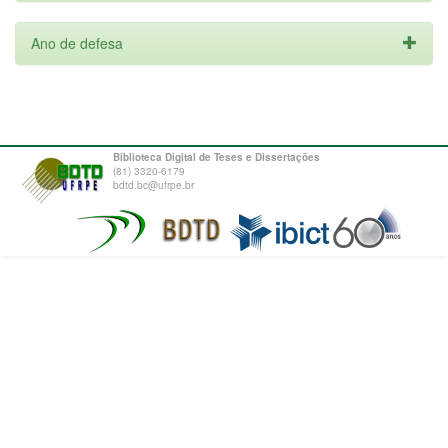
Ano de defesa
Biblioteca Digital de Teses e Dissertações
(81) 3320-6179
bdtd.bc@ufrpe.br