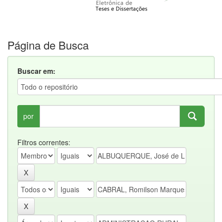
Página de Busca
Buscar em:
por
Filtros correntes: