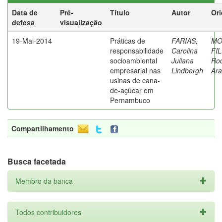
Data de
Pré-
Título
Autor
Ori
defesa
visualização
19-Mai-2014
Práticas de
FARIAS,
MO
responsabilidade
Carolina
FI
socioambiental
Juliana
Rod
empresarial nas
Lindbergh
Ara
usinas de cana-
de-açúcar em
Pernambuco
Compartilhamento
Busca facetada
Membro da banca
Todos contribuidores