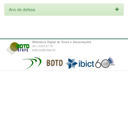
Ano de defesa
Biblioteca Digital de Teses e Dissertações
(81) 3320-6179
bdtd.bc@ufrpe.br