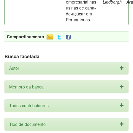
empresarial nas
Lindbergh
Ara
usinas de cana-
de-açúcar em
Pernambuco
Compartilhamento
Busca facetada
Autor
Membro da banca
Todos contribuidores
Tipo de documento