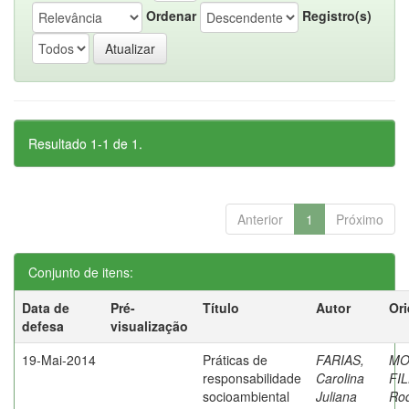
Ordenar
Registro(s)
Resultado 1-1 de 1.
Anterior
1
Próximo
Conjunto de itens:
Data de
Pré-
Título
Autor
Ori
defesa
visualização
19-Mai-2014
Práticas de
FARIAS,
MO
responsabilidade
Carolina
FI
socioambiental
Juliana
Rod