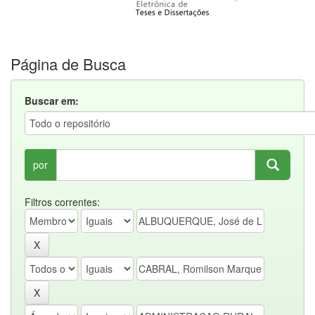
Página de Busca
Buscar em:
por
Filtros correntes: