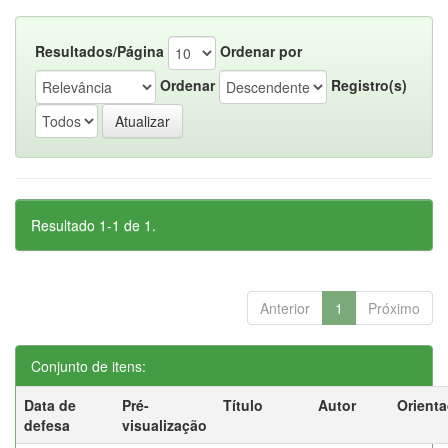
Resultados/Página
Ordenar por
Ordenar
Registro(s)
Resultado 1-1 de 1.
Anterior
1
Próximo
Conjunto de itens:
Data de
Pré-
Título
Autor
Orient
defesa
visualização