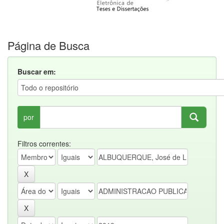
Página de Busca
Buscar em:
por
Filtros correntes: