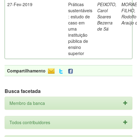
27-Fev-2019
Práticas
PEIXOTO,
MORAE
sustentáveis
Carol
FILHO,
: estudo de
Soares
Rodolfo
caso em
Bezerra
Araújo 
uma
de Sá
instituição
pública de
ensino
superior
Compartilhamento
Busca facetada
Membro da banca
Todos contribuidores