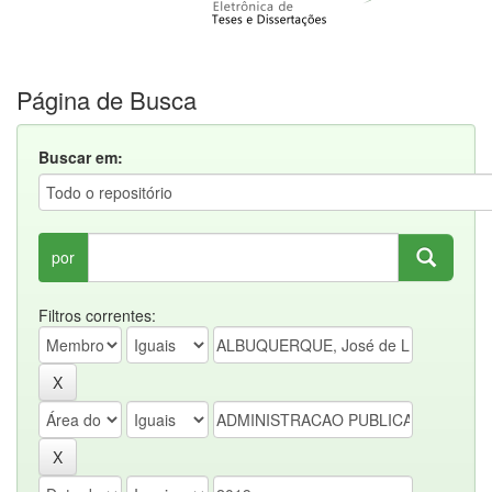
Página de Busca
Buscar em:
por
Filtros correntes: