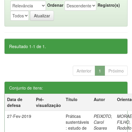
Ordenar
Registro(s)
Resultado 1-1 de 1.
Anterior
1
Próximo
Conjunto de itens:
Data de
Pré-
Título
Autor
Orient
defesa
visualização
27-Fev-2019
Práticas
PEIXOTO,
MORAE
sustentáveis
Carol
FILHO,
: estudo de
Soares
Rodolfo