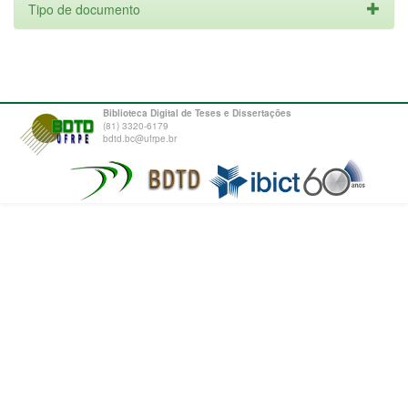
Tipo de documento
Biblioteca Digital de Teses e Dissertações
(81) 3320-6179
bdtd.bc@ufrpe.br