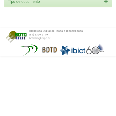
Tipo de documento
Biblioteca Digital de Teses e Dissertações
(81) 3320-6179
bdtd.bc@ufrpe.br