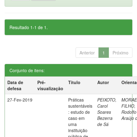
Resultado 1-1 de 1.
Anterior
1
Próximo
Conjunto de itens:
Data de
Pré-
Título
Autor
Orient
defesa
visualização
27-Fev-2019
Práticas
PEIXOTO,
MORAE
sustentáveis
Carol
FILHO,
: estudo de
Soares
Rodolfo
caso em
Bezerra
Araújo 
uma
de Sá
instituição
pública de