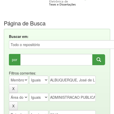
Página de Busca
Buscar em:
por
Filtros correntes: