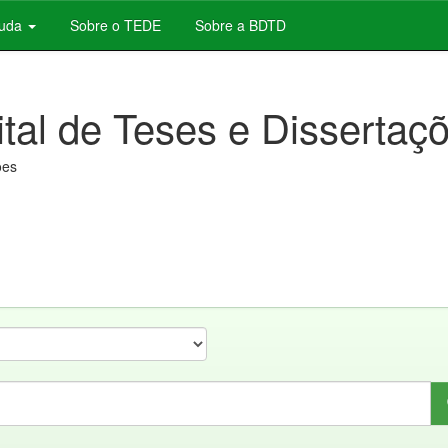
juda
Sobre o TEDE
Sobre a BDTD
ital de Teses e Dissertaç
ões