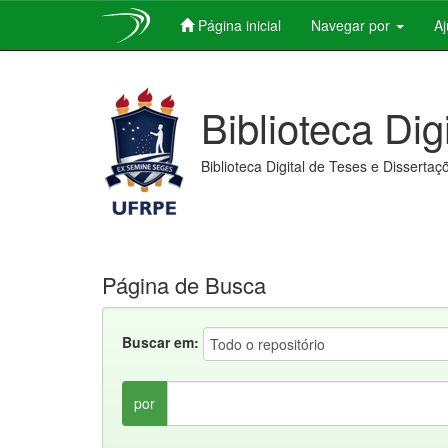
Página inicial
Navegar por
A
Skip
navigation
Biblioteca Dig
Biblioteca Digital de Teses e Dissertaç
Página de Busca
Buscar em:
por