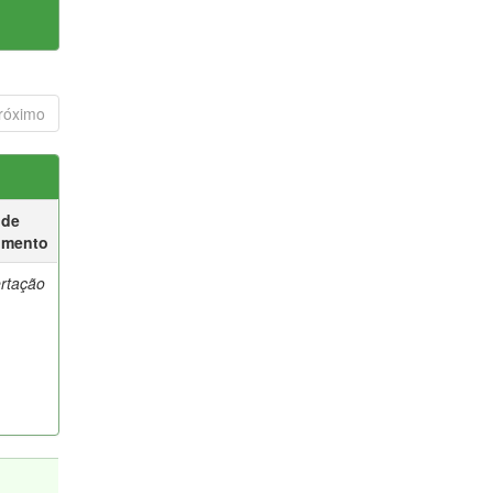
róximo
 de
umento
ertação