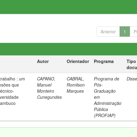
Anterior
1
P
Autor
Orientador
Programa
Tipo
doc
trabalho : um
CAPANO,
CABRAL,
Programa de
Diss
nsões que
Manuel
Romilson
Pós-
técnico-
Monteiro
Marques
Graduação
iversidade
Cunegundes
em
rnambuco
Administração
Pública
(PROFIAP)