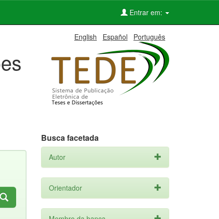
Entrar em:
English
Español
Português
ões
Busca facetada
Autor
Orientador
Membro da banca