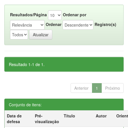
Resultados/Página
Ordenar por
Ordenar
Registro(s)
Resultado 1-1 de 1.
Anterior
1
Próximo
Conjunto de itens:
Data de
Pré-
Título
Autor
Orien
defesa
visualização