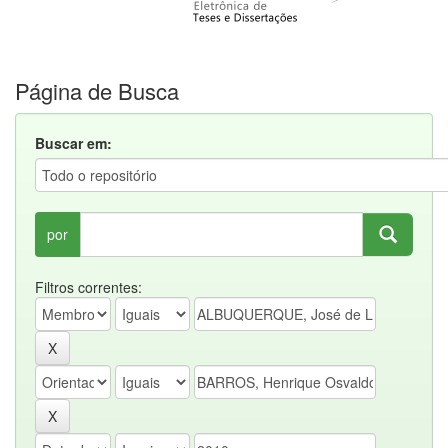
Página de Busca
Buscar em:
por
Filtros correntes: