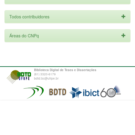
Todos contribuidores
Áreas do CNPq
Biblioteca Digital de Teses e Dissertações
(81) 3320-6179
bdtd.bc@ufrpe.br