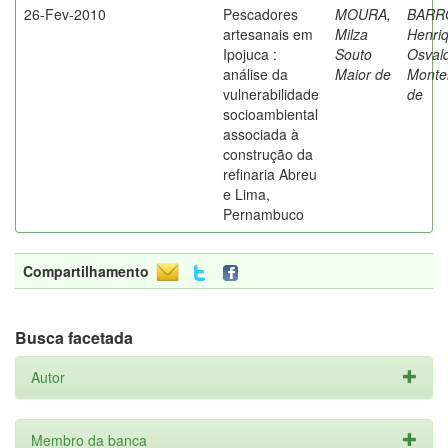
26-Fev-2010
Pescadores
MOURA,
BARR
artesanais em
Milza
Henri
Ipojuca :
Souto
Osval
análise da
Maior de
Monte
vulnerabilidade
de
socioambiental
associada à
construção da
refinaria Abreu
e Lima,
Pernambuco
Compartilhamento
Busca facetada
Autor
Membro da banca