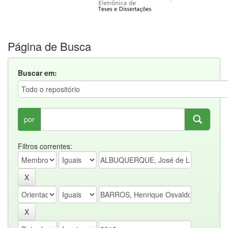
Página de Busca
Buscar em:
por
Filtros correntes: