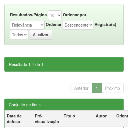
Resultados/Página
Ordenar por
Ordenar
Registro(s)
Resultado 1-1 de 1.
Anterior
1
Próximo
Conjunto de itens:
Data de
Pré-
Título
Autor
Orien
defesa
visualização