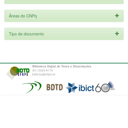
Áreas do CNPq
Tipo de documento
Biblioteca Digital de Teses e Dissertações
(81) 3320-6179
bdtd.bc@ufrpe.br