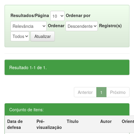
Resultados/Página
Ordenar por
Ordenar
Registro(s)
Resultado 1-1 de 1.
Anterior
1
Próximo
Conjunto de itens:
Data de
Pré-
Título
Autor
Orien
defesa
visualização