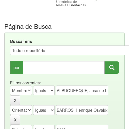
Página de Busca
Buscar em:
por
Filtros correntes: