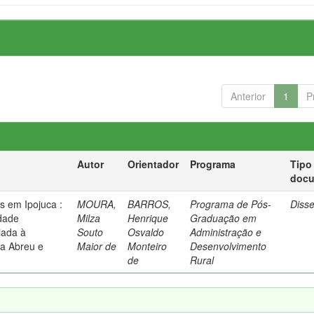
Anterior
1
P
Autor
Orientador
Programa
Tipo
doc
s em Ipojuca :
MOURA,
BARROS,
Programa de Pós-
Diss
idade
Milza
Henrique
Graduação em
iada à
Souto
Osvaldo
Administração e
ia Abreu e
Maior de
Monteiro
Desenvolvimento
de
Rural