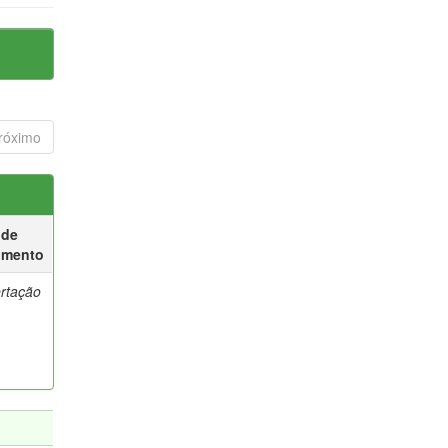
róximo
 de
umento
ertação