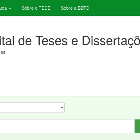
juda
Sobre o TEDE
Sobre a BDTD
ital de Teses e Dissertaç
ões