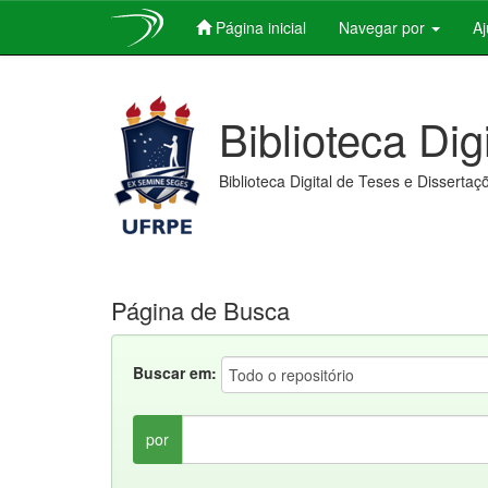
Página inicial
Navegar por
A
Skip
navigation
Biblioteca Dig
Biblioteca Digital de Teses e Dissertaç
Página de Busca
Buscar em:
por