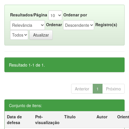
Resultados/Página
Ordenar por
Ordenar
Registro(s)
Resultado 1-1 de 1.
Anterior
1
Próximo
Conjunto de itens:
Data de
Pré-
Título
Autor
Orien
defesa
visualização