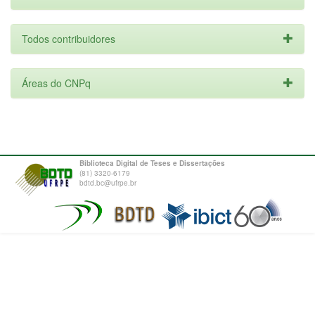
Todos contribuidores
Áreas do CNPq
Biblioteca Digital de Teses e Dissertações
(81) 3320-6179
bdtd.bc@ufrpe.br