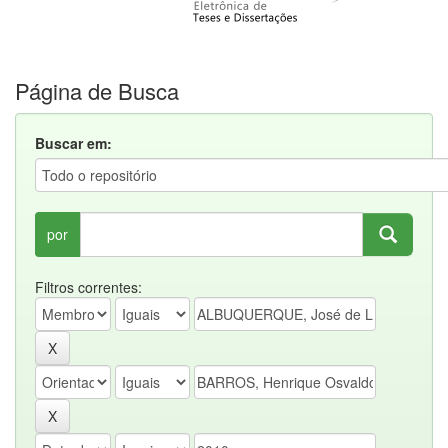
Página de Busca
Buscar em:
por
Filtros correntes: