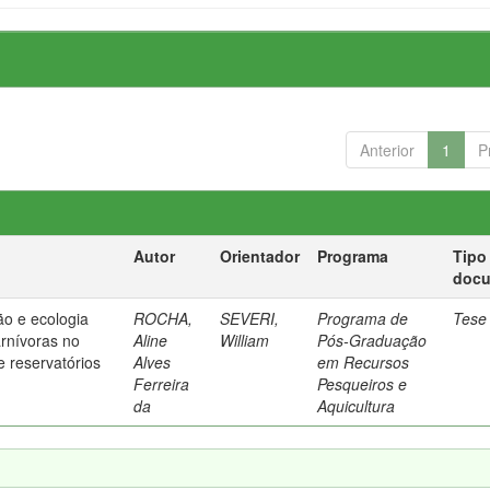
Anterior
1
P
Autor
Orientador
Programa
Tipo
doc
ão e ecologia
ROCHA,
SEVERI,
Programa de
Tese
arnívoras no
Aline
William
Pós-Graduação
e reservatórios
Alves
em Recursos
Ferreira
Pesqueiros e
da
Aquicultura