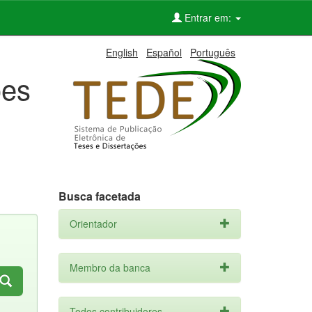
Entrar em:
English
Español
Português
ões
Busca facetada
Orientador
Membro da banca
Todos contribuidores