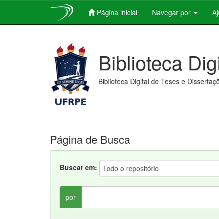
Página inicial
Navegar por
A
Skip
navigation
Biblioteca Dig
Biblioteca Digital de Teses e Dissertaç
Página de Busca
Buscar em:
por