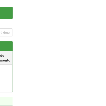
róximo
 de
umento