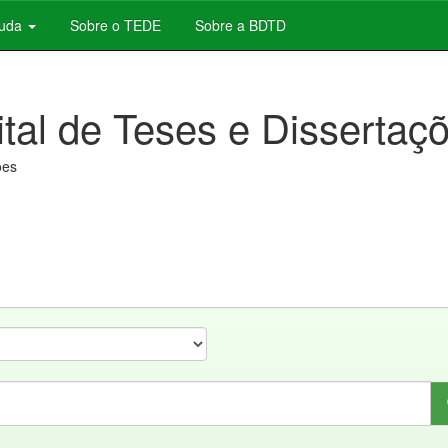
juda
Sobre o TEDE
Sobre a BDTD
ital de Teses e Dissertaç
ões