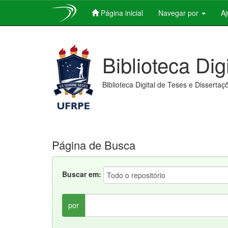
Página inicial
Navegar por
A
Skip
navigation
Biblioteca Dig
Biblioteca Digital de Teses e Dissertaç
Página de Busca
Buscar em:
por