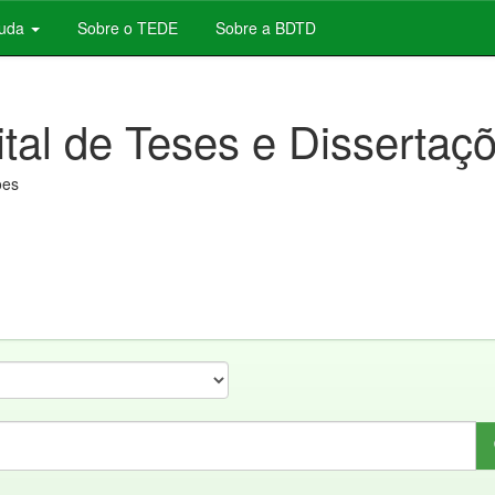
juda
Sobre o TEDE
Sobre a BDTD
ital de Teses e Dissertaç
ões