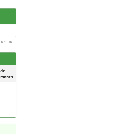
róximo
 de
umento