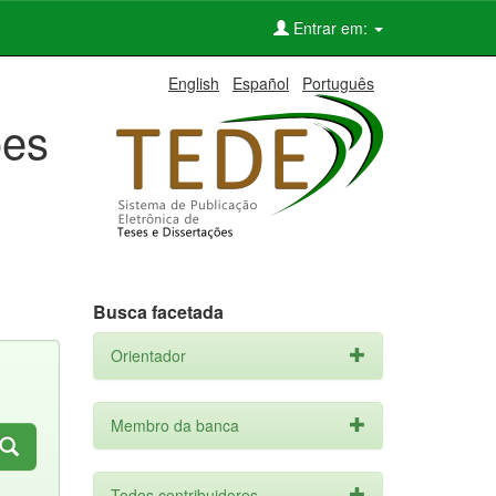
Entrar em:
English
Español
Português
ões
Busca facetada
Orientador
Membro da banca
Todos contribuidores