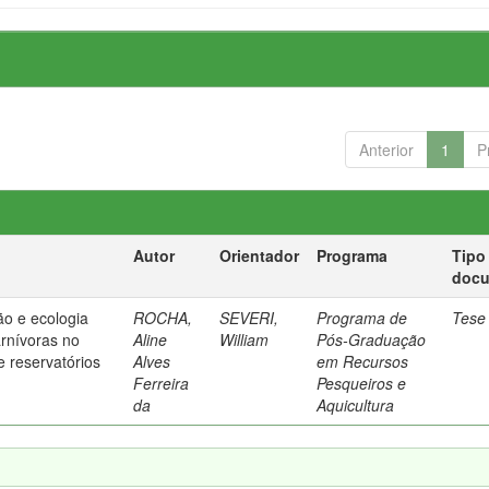
Anterior
1
P
Autor
Orientador
Programa
Tipo
doc
ão e ecologia
ROCHA,
SEVERI,
Programa de
Tese
arnívoras no
Aline
William
Pós-Graduação
e reservatórios
Alves
em Recursos
Ferreira
Pesqueiros e
da
Aquicultura