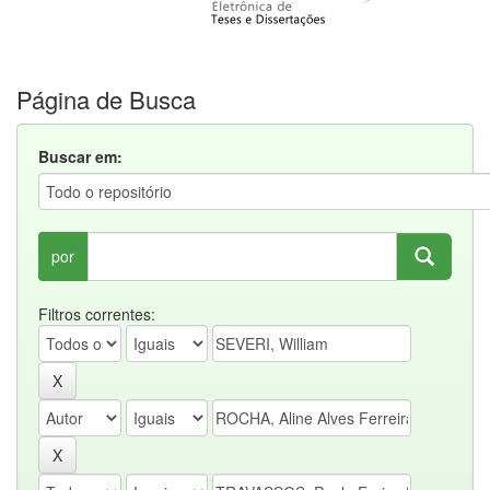
Página de Busca
Buscar em:
por
Filtros correntes: