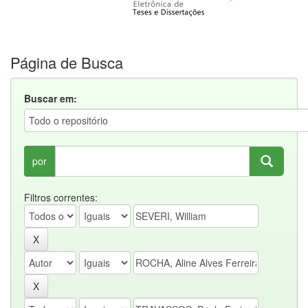
Página de Busca
Buscar em:
por
Filtros correntes: