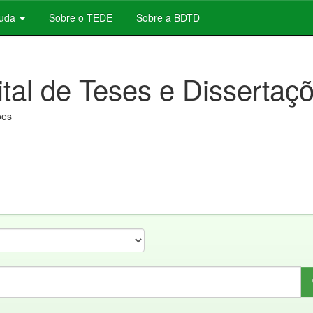
juda
Sobre o TEDE
Sobre a BDTD
ital de Teses e Dissertaç
ões