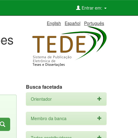
Entrar em:
English
Español
Português
ões
Busca facetada
Orientador
Membro da banca
Todos contribuidores