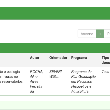
Anterior
1
P
Autor
Orientador
Programa
Tipo
doc
ão e ecologia
ROCHA,
SEVERI,
Programa de
Tese
arnívoras no
Aline
William
Pós-Graduação
e reservatórios
Alves
em Recursos
Ferreira
Pesqueiros e
da
Aquicultura