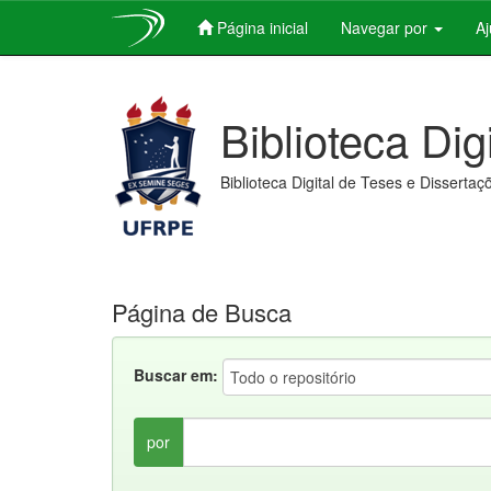
Página inicial
Navegar por
A
Skip
navigation
Biblioteca Dig
Biblioteca Digital de Teses e Dissertaç
Página de Busca
Buscar em:
por