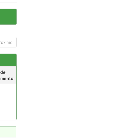
róximo
 de
umento