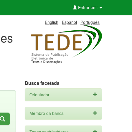
Entrar em:
English
Español
Português
ões
Busca facetada
Orientador
Membro da banca
Todos contribuidores