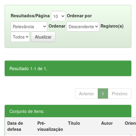
Resultados/Página
Ordenar por
Ordenar
Registro(s)
Resultado 1-1 de 1.
Anterior
1
Próximo
Conjunto de itens:
Data de
Pré-
Título
Autor
Orien
defesa
visualização