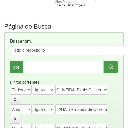
Página de Busca
Buscar em:
por
Filtros correntes: