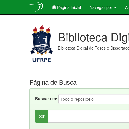
Página inicial
Navegar por
A
Skip
navigation
Biblioteca Dig
Biblioteca Digital de Teses e Dissertaç
Página de Busca
Buscar em:
por