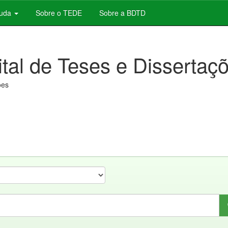
juda
Sobre o TEDE
Sobre a BDTD
ital de Teses e Dissertaç
ões