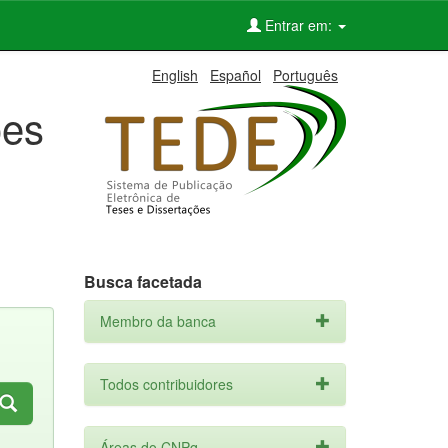
Entrar em:
English
Español
Português
ões
Busca facetada
Membro da banca
Todos contribuidores
Áreas do CNPq