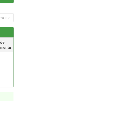
róximo
 de
umento