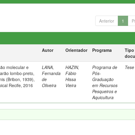
Anterior
1
P
Autor
Orientador
Programa
Tipo
doc
ação molecular e
LANA,
HAZIN,
Programa de
Tese
arão lombo-preto,
Fernanda
Fábio
Pós-
mis (Bribon, 1939),
de
Hissa
Graduação
pical Recife, 2016
Oliveira
Vieira
em Recursos
Pesqueiros e
Aquicultura