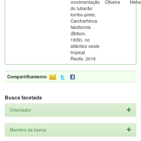
movimentação
Oliveira
Vieira
do tubarão
lombo-preto,
Carcharhinus
falciformis
(Bribon,
1939), no
atlântico oeste
tropical
Recife, 2016
Compartilhamento
Busca facetada
Orientador
Membro da banca