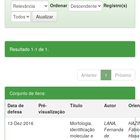
Ordenar
Registro(s)
Resultado 1-1 de 1.
Anterior
1
Próximo
Conjunto de itens:
Data de
Pré-
Título
Autor
Orien
defesa
visualização
13-Dez-2016
Morfologia,
LANA,
HAZI
identificação
Fernanda
Fábio
molecular e
de
Hissa