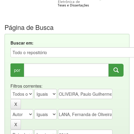
Página de Busca
Buscar em:
por
Filtros correntes: