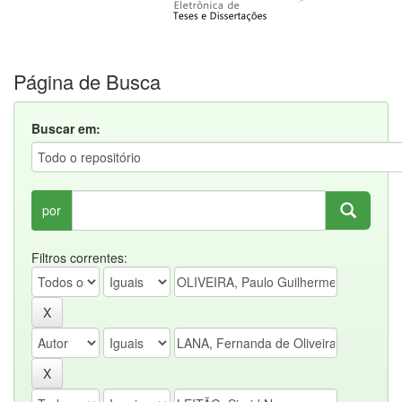
Página de Busca
Buscar em:
por
Filtros correntes: