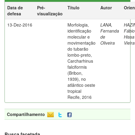
Data de
Pré-
Título
Autor
Orien
defesa
visualização
13-Dez-2016
Morfologia,
LANA,
HAZI
identificação
Fernanda
Fábio
molecular e
de
Hissa
movimentação
Oliveira
Vieira
do tubarão
lombo-preto,
Carcharhinus
falciformis
(Bribon,
1939), no
atlântico oeste
tropical
Recife, 2016
Compartilhamento
Busca facetada