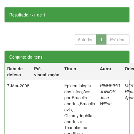
Resultado 1-1 de 1.
Anterior
1
Próximo
Conjunto de itens:
Data de
Pré-
Título
Autor
Orie
defesa
visualização
7-Mar-2008
Epidemiologia
PINHEIRO
MOT
das infecções
JUNIOR,
Rina
por Brucella
José
Apar
abortus,Brucella
Wilton
ovis,
Chlamydophila
abortus e
Toxoplasma
gondii em