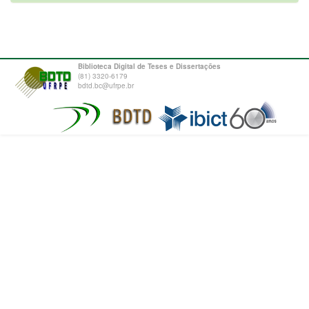
Biblioteca Digital de Teses e Dissertações
(81) 3320-6179
bdtd.bc@ufrpe.br