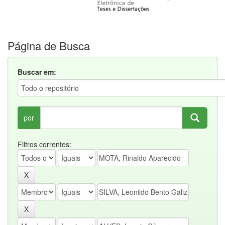
Página de Busca
Buscar em:
por
Filtros correntes: