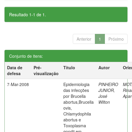
Resultado 1-1 de 1.
Anterior
1
Próximo
Conjunto de itens:
Data de
Pré-
Título
Autor
Orie
defesa
visualização
7-Mar-2008
Epidemiologia
PINHEIRO
MOT
das infecções
JUNIOR,
Rina
por Brucella
José
Apar
abortus,Brucella
Wilton
ovis,
Chlamydophila
abortus e
Toxoplasma
gondii em