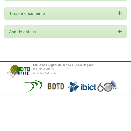
Tipo de documento
Ano de defesa
Biblioteca Digital de Teses e Dissertações
(81) 3320-6179
bdtd.bc@ufrpe.br