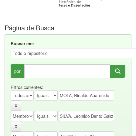
Página de Busca
Buscar em:
por
Filtros correntes: