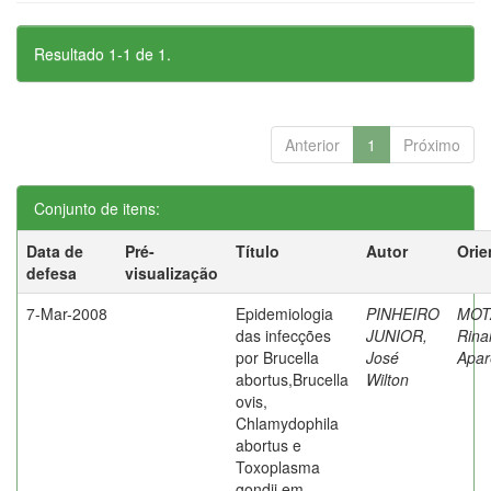
Resultado 1-1 de 1.
Anterior
1
Próximo
Conjunto de itens:
Data de
Pré-
Título
Autor
Orie
defesa
visualização
7-Mar-2008
Epidemiologia
PINHEIRO
MOT
das infecções
JUNIOR,
Rina
por Brucella
José
Apar
abortus,Brucella
Wilton
ovis,
Chlamydophila
abortus e
Toxoplasma
gondii em