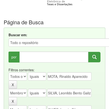
Página de Busca
Buscar em:
por
Filtros correntes: