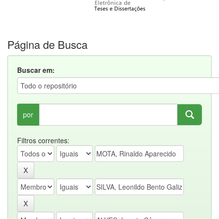
Página de Busca
Buscar em:
por
Filtros correntes: