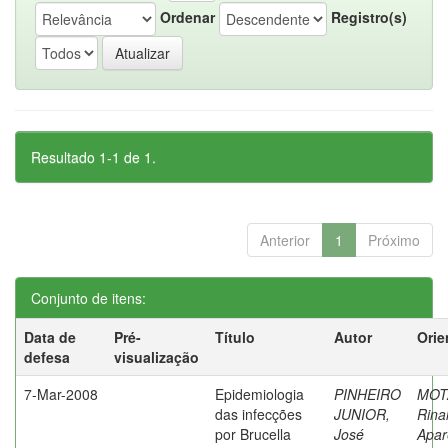
Ordenar
Registro(s)
Resultado 1-1 de 1.
Anterior
1
Próximo
Conjunto de itens:
Data de
Pré-
Título
Autor
Orie
defesa
visualização
7-Mar-2008
Epidemiologia
PINHEIRO
MOT
das infecções
JUNIOR,
Rina
por Brucella
José
Apar