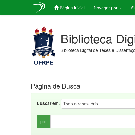
Página inicial
Navegar por
A
Skip
navigation
Biblioteca Dig
Biblioteca Digital de Teses e Dissertaç
Página de Busca
Buscar em:
por