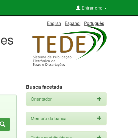
Entrar em:
English
Español
Português
ões
Busca facetada
Orientador
Membro da banca
Todos contribuidores