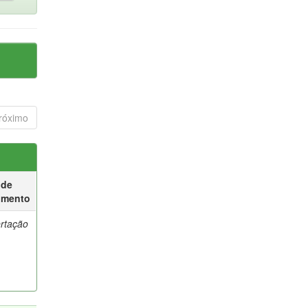
róximo
 de
umento
ertação