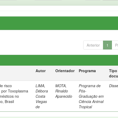
Anterior
1
P
Autor
Orientador
Programa
Tipo
doc
de risco
LIMA,
MOTA,
Programa de
Diss
o por Toxoplasma
Débora
Rinaldo
Pós-
mésticos no
Costa
Aparecido
Graduação em
, Brasil
Viegas
Ciência Animal
de
Tropical