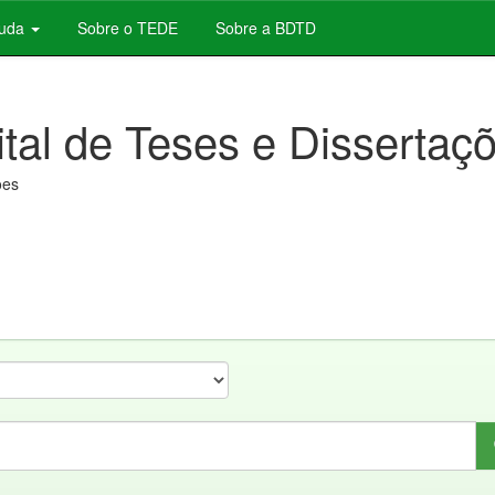
juda
Sobre o TEDE
Sobre a BDTD
ital de Teses e Dissertaç
ões