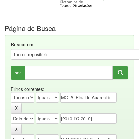
Página de Busca
Buscar em:
por
Filtros correntes: