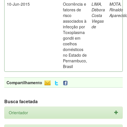
10-Jun-2015
Ocorrência e
LIMA,
MOTA,
fatores de
Débora
Rinaldo
risco
Costa
Aparecid
associados à
Viegas
infecção por
de
Toxoplasma
gondii em
coelhos
domésticos
no Estado de
Pernambuco,
Brasil
Compartilhamento
Busca facetada
Orientador