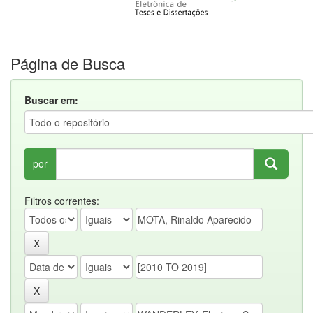
Página de Busca
Buscar em:
por
Filtros correntes: