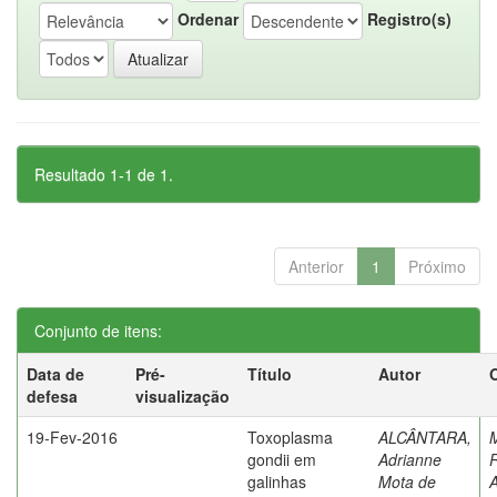
Ordenar
Registro(s)
Resultado 1-1 de 1.
Anterior
1
Próximo
Conjunto de itens:
Data de
Pré-
Título
Autor
defesa
visualização
19-Fev-2016
Toxoplasma
ALCÂNTARA,
gondii em
Adrianne
R
galinhas
Mota de