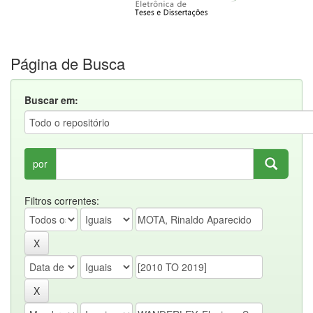
Página de Busca
Buscar em:
por
Filtros correntes: