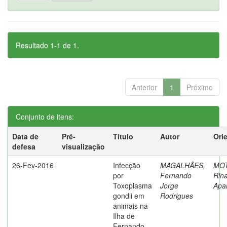
Resultado 1-1 de 1.
Anterior
1
Próximo
Conjunto de itens:
Data de
Pré-
Título
Autor
Ori
defesa
visualização
26-Fev-2016
Infecção
MAGALHÃES,
MOT
por
Fernando
Rin
Toxoplasma
Jorge
Apa
gondii em
Rodrigues
animais na
Ilha de
Fernando