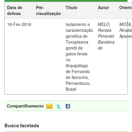
Data de
Pré-
Título
Autor
Orien
defesa
visualização
18-Fev-2016
Isolamento e
MELO,
MOTA,
caracterização
Renata
Rinald
genética de
Pimentel
Aparec
Toxoplasma
Bandeira
gondii de
de
gatos ferais
no
Arquipélago
de Fernando
de Noronha,
Pernambuco,
Brasil
Compartilhamento
Busca facetada