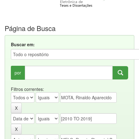
Página de Busca
Buscar em:
por
Filtros correntes: