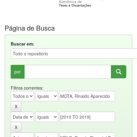
Página de Busca
Buscar em:
por
Filtros correntes: