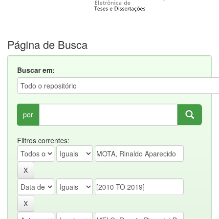
Página de Busca
Buscar em:
por
Filtros correntes: