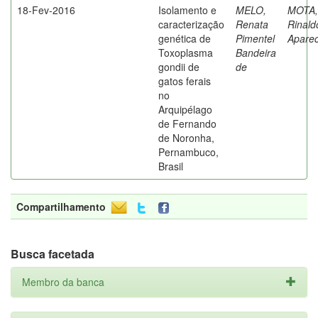
18-Fev-2016
Isolamento e
MELO,
MOTA,
caracterização
Renata
Rinald
genética de
Pimentel
Aparec
Toxoplasma
Bandeira
gondii de
de
gatos ferais
no
Arquipélago
de Fernando
de Noronha,
Pernambuco,
Brasil
Compartilhamento
Busca facetada
Membro da banca