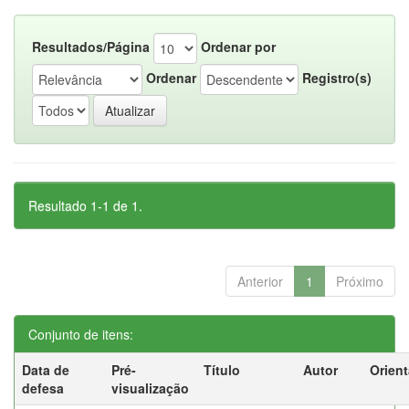
Resultados/Página
Ordenar por
Ordenar
Registro(s)
Resultado 1-1 de 1.
Anterior
1
Próximo
Conjunto de itens:
Data de
Pré-
Título
Autor
Orien
defesa
visualização