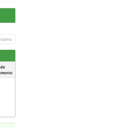
róximo
 de
umento