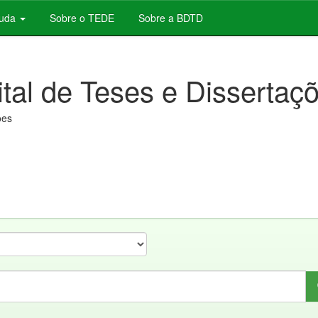
juda
Sobre o TEDE
Sobre a BDTD
ital de Teses e Dissertaç
ões