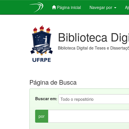
Página inicial
Navegar por
A
Skip
navigation
Biblioteca Dig
Biblioteca Digital de Teses e Dissertaç
Página de Busca
Buscar em:
por