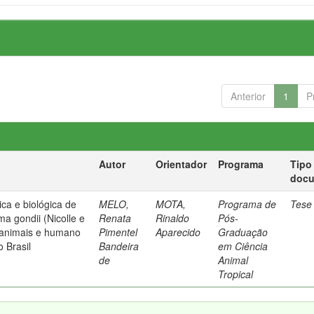
Anterior
1
P
Autor
Orientador
Programa
Tipo
doc
ca e biológica de
MELO,
MOTA,
Programa de
Tese
a gondii (Nicolle e
Renata
Rinaldo
Pós-
 animais e humano
Pimentel
Aparecido
Graduação
 Brasil
Bandeira
em Ciência
de
Animal
Tropical