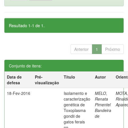
Resultado 1-1 de 1.
Anterior
1
Próximo
Conjunto de itens:
Data de
Pré-
Título
Autor
Orien
defesa
visualização
18-Fev-2016
Isolamento e
MELO,
MOTA,
caracterização
Renata
Rinald
genética de
Pimentel
Aparec
Toxoplasma
Bandeira
gondii de
de
gatos ferais
no