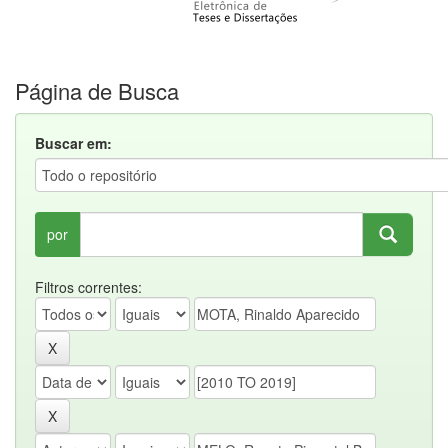
Página de Busca
Buscar em:
por
Filtros correntes: