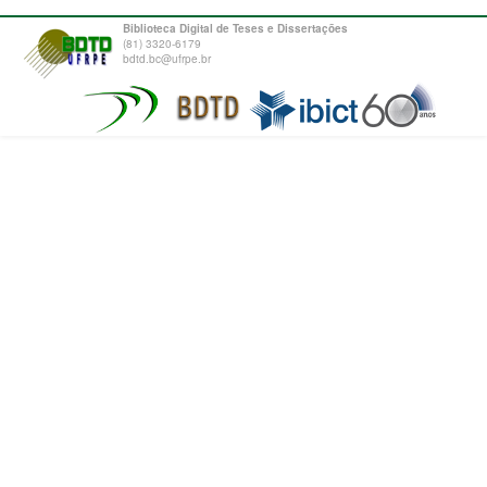
Biblioteca Digital de Teses e Dissertações
(81) 3320-6179
bdtd.bc@ufrpe.br