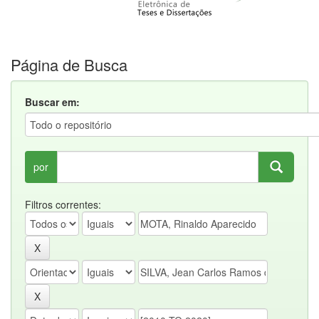
Página de Busca
Buscar em:
por
Filtros correntes: