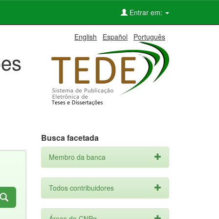
Entrar em:
English
Español
Português
ões
Busca facetada
Membro da banca
Todos contribuidores
Áreas do CNPq