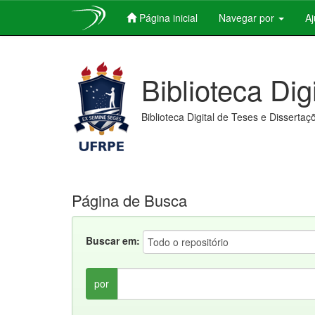
Página inicial
Navegar por
A
Skip
navigation
Biblioteca Dig
Biblioteca Digital de Teses e Dissertaç
Página de Busca
Buscar em:
por