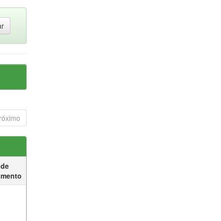
róximo
 de
umento