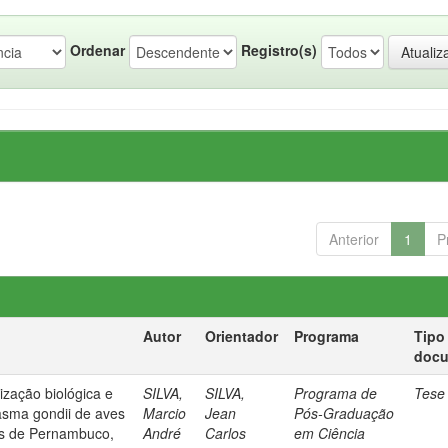
Ordenar
Registro(s)
Anterior
1
P
Autor
Orientador
Programa
Tipo
doc
ização biológica e
SILVA,
SILVA,
Programa de
Tese
asma gondii de aves
Marcio
Jean
Pós-Graduação
es de Pernambuco,
André
Carlos
em Ciência