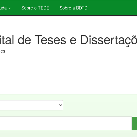
juda
Sobre o TEDE
Sobre a BDTD
ital de Teses e Dissertaç
ões