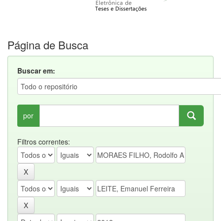
Página de Busca
Buscar em:
por
Filtros correntes: