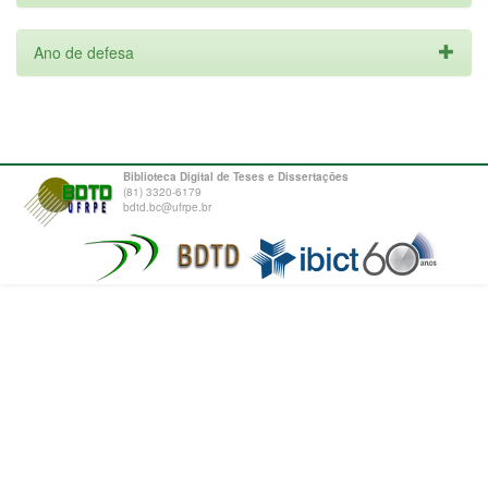
Ano de defesa
Biblioteca Digital de Teses e Dissertações
(81) 3320-6179
bdtd.bc@ufrpe.br