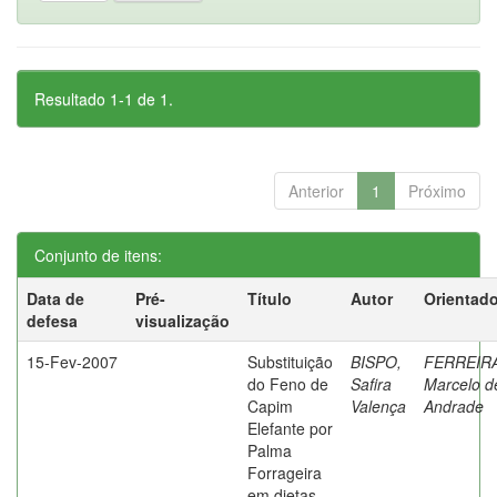
Resultado 1-1 de 1.
Anterior
1
Próximo
Conjunto de itens:
Data de
Pré-
Título
Autor
Orientado
defesa
visualização
15-Fev-2007
Substituição
BISPO,
FERREIRA
do Feno de
Safira
Marcelo d
Capim
Valença
Andrade
Elefante por
Palma
Forrageira
em dietas