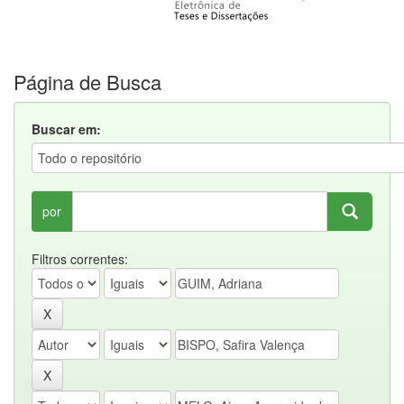
Página de Busca
Buscar em:
por
Filtros correntes: