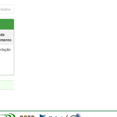
róximo
 de
umento
ertação