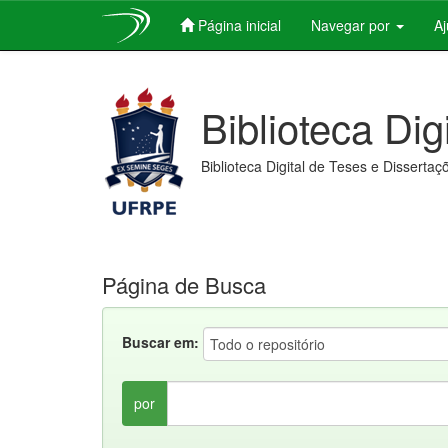
Página inicial
Navegar por
A
Skip
navigation
Biblioteca Dig
Biblioteca Digital de Teses e Dissertaç
Página de Busca
Buscar em:
por