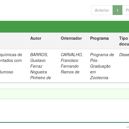
Anterior
1
P
Autor
Orientador
Programa
Tipo
doc
o-químicas de
BARROS,
CARVALHO,
Programa de
Diss
mentados com
Gustavo
Francisco
Pós-
Ferraz
Fernando
Graduação
olumoso
Nogueira
Ramos de
em
Pinheiro de
Zootecnia