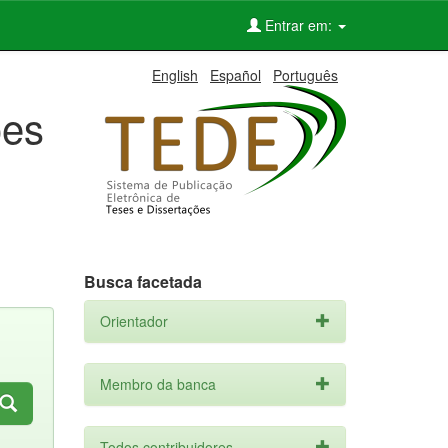
Entrar em:
English
Español
Português
ões
Busca facetada
Orientador
Membro da banca
Todos contribuidores