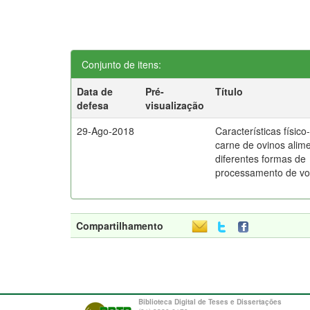
Conjunto de itens:
Data de
Pré-
Título
defesa
visualização
29-Ago-2018
Características físic
carne de ovinos ali
diferentes formas de
processamento de v
Compartilhamento
Biblioteca Digital de Teses e Dissertações