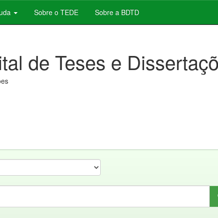
juda
Sobre o TEDE
Sobre a BDTD
ital de Teses e Dissertaç
ões