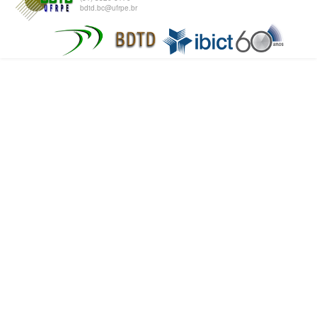
bdtd.bc@ufrpe.br