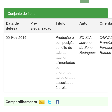
Conjunto de itens:
Data de
Pré-
Título
Autor
Orient
defesa
visualização
22-Fev-2019
Produção e
SOUZA,
CARVA
composição
Julyana
Francis
do leite de
de Sena
Fernan
cabras
Rodrigues
Ramos 
saanen
alimentadas
com
diferentes
carboidratos
associados
à ureia
Compartilhamento