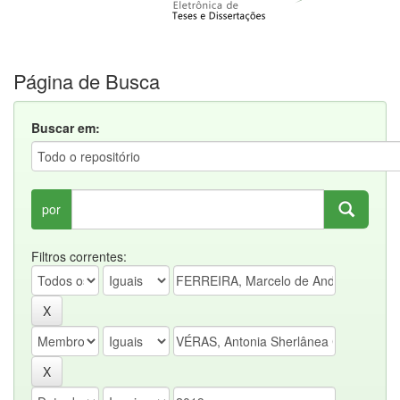
Página de Busca
Buscar em:
por
Filtros correntes: