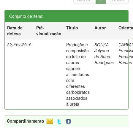
Conjunto de itens:
Data de
Pré-
Título
Autor
Orient
defesa
visualização
22-Fev-2019
Produção e
SOUZA,
CARVA
composição
Julyana
Francis
do leite de
de Sena
Fernan
cabras
Rodrigues
Ramos 
saanen
alimentadas
com
diferentes
carboidratos
associados
à ureia
Compartilhamento