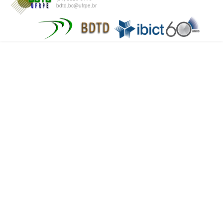
bdtd.bc@ufrpe.br