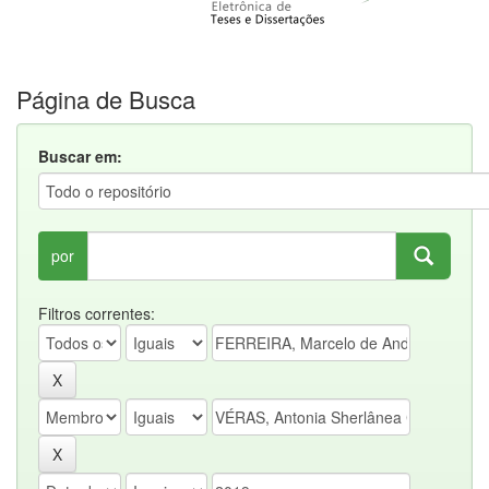
Página de Busca
Buscar em:
por
Filtros correntes: