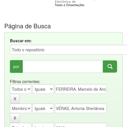
Página de Busca
Buscar em:
por
Filtros correntes: