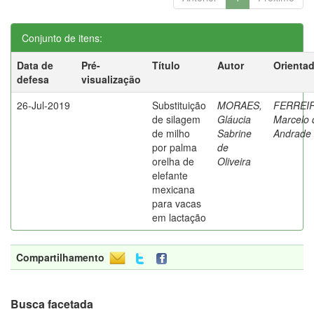
Conjunto de itens:
Data de
Pré-
Título
Autor
Orienta
defesa
visualização
26-Jul-2019
Substituição
MORAES,
FERREIR
de silagem
Gláucia
Marcelo 
de milho
Sabrine
Andrade
por palma
de
orelha de
Oliveira
elefante
mexicana
para vacas
em lactação
Compartilhamento
Busca facetada