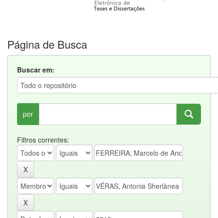
Página de Busca
Buscar em:
por
Filtros correntes: