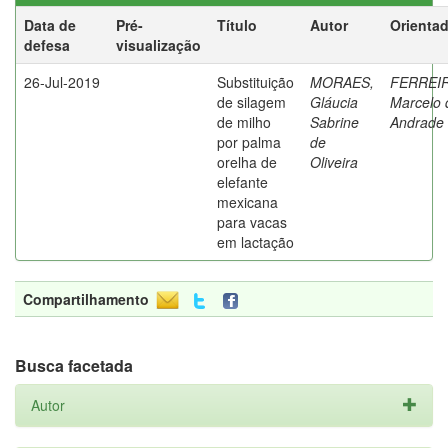
Data de
Pré-
Título
Autor
Orienta
defesa
visualização
26-Jul-2019
Substituição
MORAES,
FERREIR
de silagem
Gláucia
Marcelo 
de milho
Sabrine
Andrade
por palma
de
orelha de
Oliveira
elefante
mexicana
para vacas
em lactação
Compartilhamento
Busca facetada
Autor