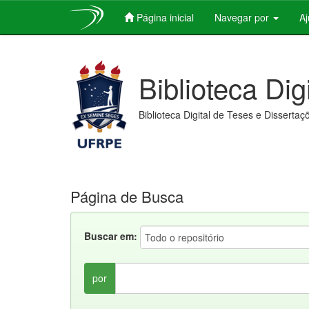
Página inicial
Navegar por
A
Skip
navigation
Biblioteca Dig
Biblioteca Digital de Teses e Dissertaç
Página de Busca
Buscar em:
por