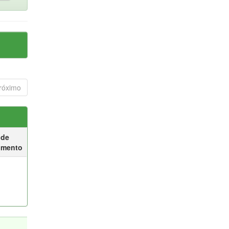
róximo
 de
umento