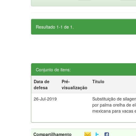
Resultado 1-1 de 1.
Conjunto de itens:
Data de
Pré-
Título
defesa
visualização
26-Jul-2019
Substituição de silage
por palma orelha de e
mexicana para vacas 
Compartilhamento