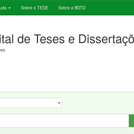
juda
Sobre o TEDE
Sobre a BDTD
ital de Teses e Dissertaç
ões