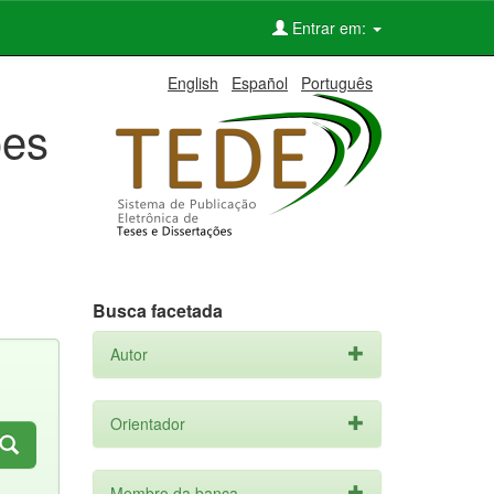
Entrar em:
English
Español
Português
ões
Busca facetada
Autor
Orientador
Membro da banca