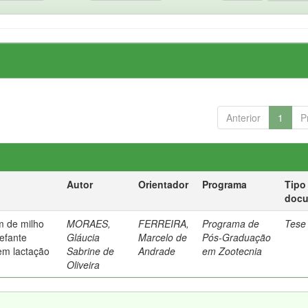
Anterior
1
P
Autor
Orientador
Programa
Tipo
doc
m de milho
MORAES,
FERREIRA,
Programa de
Tese
lefante
Gláucia
Marcelo de
Pós-Graduação
em lactação
Sabrine de
Andrade
em Zootecnia
Oliveira