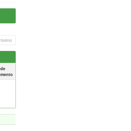
róximo
 de
umento