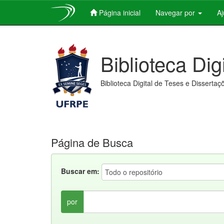
Página inicial
Navegar por
A
Skip
navigation
Biblioteca Dig
Biblioteca Digital de Teses e Dissertaç
Página de Busca
Buscar em:
por