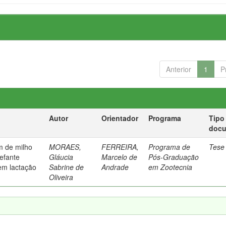
Anterior
1
P
Autor
Orientador
Programa
Tipo
doc
m de milho
MORAES,
FERREIRA,
Programa de
Tese
lefante
Gláucia
Marcelo de
Pós-Graduação
em lactação
Sabrine de
Andrade
em Zootecnia
Oliveira