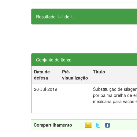
Resultado 1-1 de 1.
Conjunto de itens:
Data de
Pré-
Título
defesa
visualização
26-Jul-2019
Substituição de silage
por palma orelha de e
mexicana para vacas 
Compartilhamento