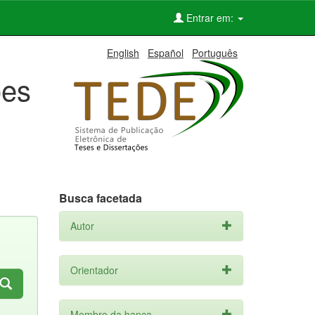
Entrar em:
English
Español
Português
ões
Busca facetada
Autor
Orientador
Membro da banca