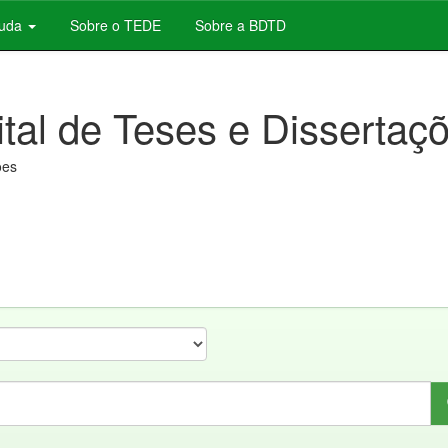
juda
Sobre o TEDE
Sobre a BDTD
ital de Teses e Dissertaç
ões