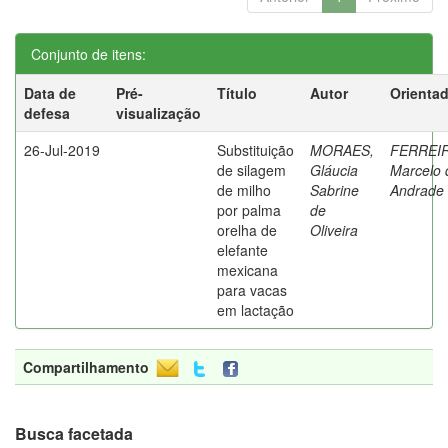
Conjunto de itens:
Data de
Pré-
Título
Autor
Orienta
defesa
visualização
26-Jul-2019
Substituição
MORAES,
FERREIR
de silagem
Gláucia
Marcelo 
de milho
Sabrine
Andrade
por palma
de
orelha de
Oliveira
elefante
mexicana
para vacas
em lactação
Compartilhamento
Busca facetada