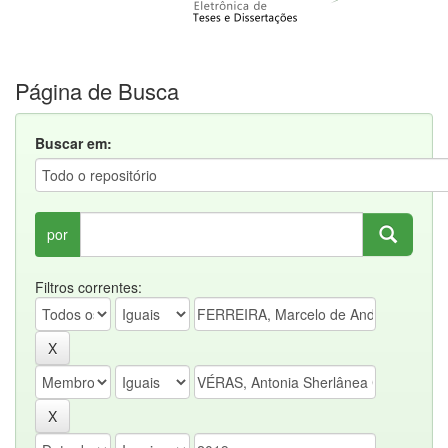
Página de Busca
Buscar em:
por
Filtros correntes: